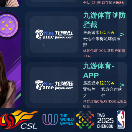
全检查系统主要检测各种车辆底部，能够快速准确的找出藏匿在
违禁物品和非法偷渡、走私人员，比传统车底检查镜更快更准
大提高了车辆安全检查的速度和准确度，减少人力资源的投入。