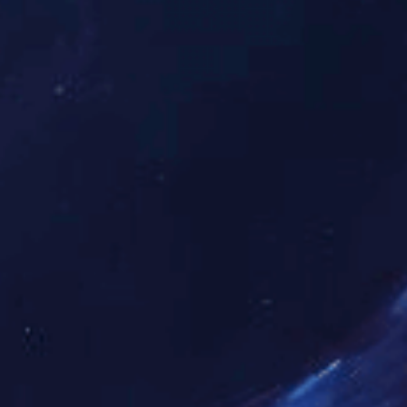
物品和非法偷渡、走私人员，比传统车底检查镜更快更准确，
辆是否有违禁物品。
化调整；并进行放大缩小处理，且放大倍数达16级，并可对局