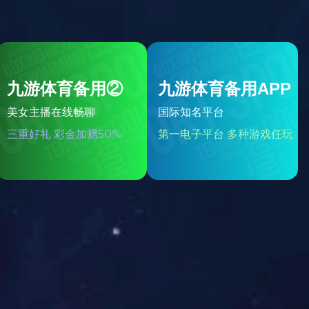
服务热线：
立即咨询
400-168-6661