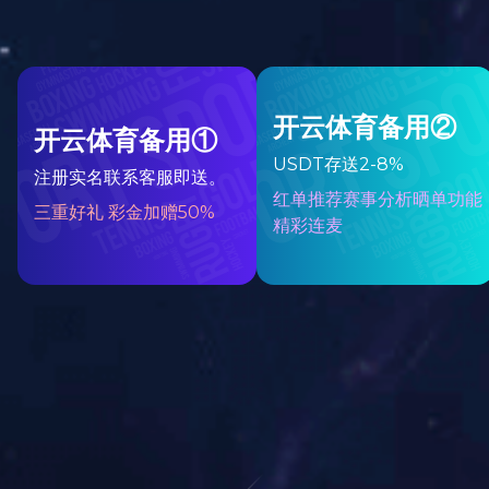
车辆出入检查管理系统
爆炸物毒品探测设备
危险液体探测设备
金属探测设备
智能管控系统
人员识别管理系统
热成像红外测温系统
警用特种装备
教育教学专用设备
系统