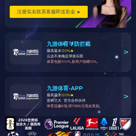
其次，在实际应用中，X光安检机通常只用于对行
李、包裹等物品进行安全检查，不会直接照射到人