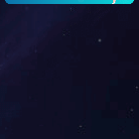
400-168-6661
服务热线：
186-8899-4455
联系电话：
zhuyong@hcanjian.com
电子邮箱：
公司地址：
深圳市龙岗区横岗街道大运AI小镇A04栋5楼