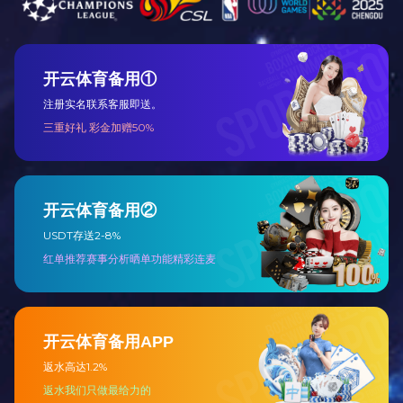
体。同时，X光安检机的操作人员也需要接受专业培
训，了解设备的安全操作规程，确保在使用过程中不
会对人员造成辐射伤害。
然而，尽管X光安检机的辐射水平较低，我们仍然需
要注意在使用过程中的安全。例如，在安检过程中应
该保持一定距离，避免长时间接触设备；对于孕妇、
儿童等敏感人群，也应该特别注意保护，避免不必要
的辐射暴露。
400-
168-
6661
扫
186889
一