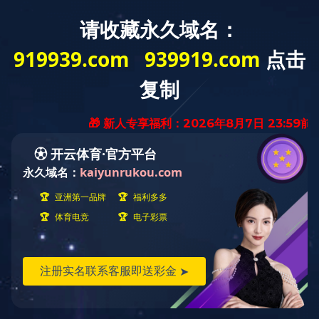
华体会（中国）
>
您的位置：
主页
华体会手机网页版案例中心
政企单位安检
+